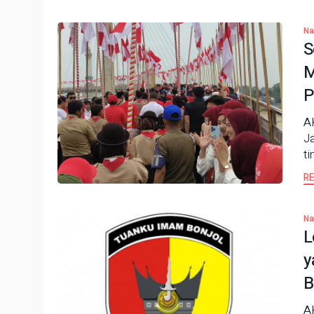
Na
S
M
P
A
J
ti
R
Na
L
y
B
A