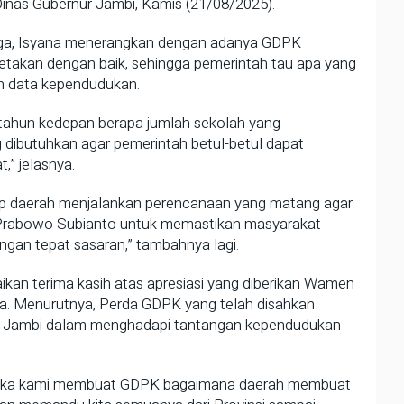
nas Gubernur Jambi, Kamis (21/08/2025).
a, Isyana menerangkan dengan adanya GDPK
akan dengan baik, sehingga pemerintah tau apa yang
n data kependudukan.
0 tahun kedepan berapa jumlah sekolah yang
g dibutuhkan agar pemerintah betul-betul dapat
” jelasnya.
tiap daerah menjalankan perencanaan yang matang agar
 Prabowo Subianto untuk memastikan masyarakat
engan tepat sasaran,” tambahnya lagi.
kan terima kasih atas apresiasi yang diberikan Wamen
. Menurutnya, Perda GDPK yang telah disahkan
si Jambi dalam menghadapi tantangan kependudukan
, maka kami membuat GDPK bagaimana daerah membuat