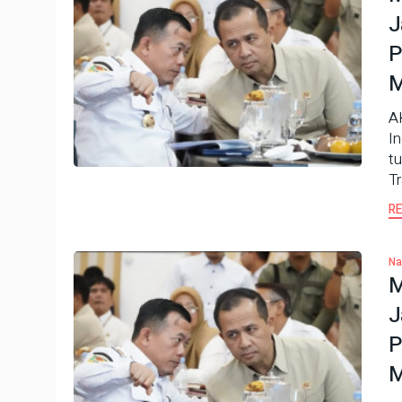
J
P
M
A
I
t
T
R
Na
M
J
P
M