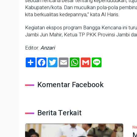
sebuah rencana besar tentang kependudukan, tuju
Kabupaten/kota. Dan muculkan pola-pola pembinaa
kita berkualitas kedepannya,” kata Al Haris.
Kegiatan ekspos program Bangga Kencana ini turu
Jambi Jun Mahir, Ketua TP PKK Provinsi Jambi dan
Editor:
Anzari
Share
Facebook
Twitter
Email
WhatsApp
Gmail
Line
Komentar Facebook
Berita Terkait
Na
M