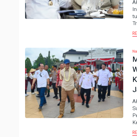
A
I
t
T
R
Na
M
W
K
J
A
S
P
K
R