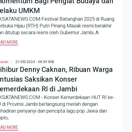
omentum Bagi Pengiat Budaya dan
elaku UMKM
KSATANEWS.COM-Festival Batanghari 2025 di Ruang
rbuka Hijau (RTH) Putri Pinang Masak resmi berakhir
n ditutup secara resmi oleh Gubernur Jambi, A
EAD MORE
buran
21/08/2024 - 08:09 WIB
ihibur Denny Caknan, Ribuan Warga
ntusias Saksikan Konser
emerdekaan RI di Jambi
KSATANEWS.COM - Konser Kemerdekaan HUT RI ke-
 di Provinsi Jambi berlangsung meriah dengan
ehadiran penyanyi dan pencipta lagu pop Jawa dan
plo,
EAD MORE