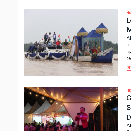
Hi
L
M
A
m
aj
te
R
Hi
G
S
D
A