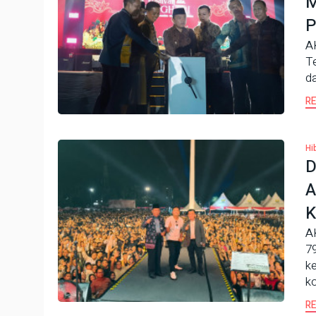
M
P
A
Te
da
R
Hi
D
A
K
A
79
k
ko
R