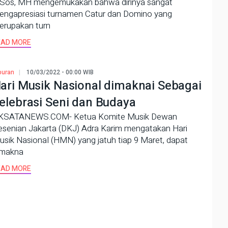
.Sos, MH mengemukakan bahwa dirinya sangat
engapresiasi turnamen Catur dan Domino yang
erupakan turn
EAD MORE
buran
10/03/2022 - 00:00 WIB
ari Musik Nasional dimaknai Sebagai
elebrasi Seni dan Budaya
KSATANEWS.COM- Ketua Komite Musik Dewan
esenian Jakarta (DKJ) Adra Karim mengatakan Hari
sik Nasional (HMN) yang jatuh tiap 9 Maret, dapat
imakna
EAD MORE