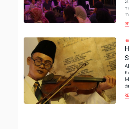
S
m
m
R
Hi
H
S
A
K
Mu
d
R