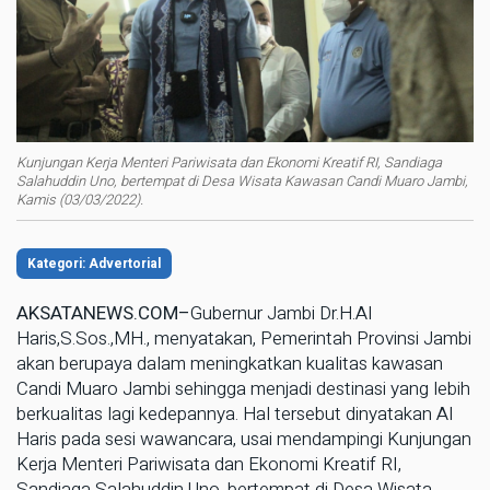
Kunjungan Kerja Menteri Pariwisata dan Ekonomi Kreatif RI, Sandiaga
Salahuddin Uno, bertempat di Desa Wisata Kawasan Candi Muaro Jambi,
Kamis (03/03/2022).
Kategori: Advertorial
AKSATANEWS.COM–
Gubernur Jambi Dr.H.Al
Haris,S.Sos.,MH., menyatakan, Pemerintah Provinsi Jambi
akan berupaya dalam meningkatkan kualitas kawasan
Candi Muaro Jambi sehingga menjadi destinasi yang lebih
berkualitas lagi kedepannya. Hal tersebut dinyatakan Al
Haris pada sesi wawancara, usai mendampingi Kunjungan
Kerja Menteri Pariwisata dan Ekonomi Kreatif RI,
Sandiaga Salahuddin Uno, bertempat di Desa Wisata