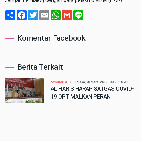
dengan berdialog dengan para pelaku UMKM.(HAR)
Share
Facebook
Twitter
Email
WhatsApp
Gmail
Line
Komentar Facebook
Berita Terkait
Advertorial
Selasa, 08 Maret 2022 - 00:00:00 WIB
AL HARIS HARAP SATGAS COVID-
19 OPTIMALKAN PERAN