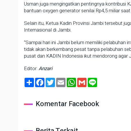
Usman juga mengingatkan pentingnya kontribusi K
bantuan oxygen generator senilai Rp4,5 miliar saa
Selain itu, Ketua Kadin Provinsi Jambi tersebut
Internasional di Jambi.
“Sampai hari ini Jambi belum memiliki pelabuhan i
tidak akan berkembang pesat tanpa pelabuhan seb
pusat dan KADIN Indonesia ikut mendorong agar Ja
Editor:
Anzari
Share
Facebook
Twitter
Email
WhatsApp
Gmail
Line
Komentar Facebook
Berita Terkait