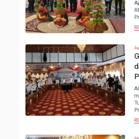
A
RB
P
R
Se
G
d
P
A
m
T
Pr
R
Se