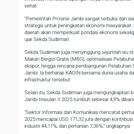
sehat.
“Pemerintah Provinsi Jambi sangat terbuka dan s
strategis untuk peningkatan ekonomi masyarakat. 
daerah akan memperkuat pondasi ekonomi sekaligu
ujar Sekda Sudirman.
Sekda Sudirman juga menyinggung sejumlah isu st
Makan Bergizi Gratis (MBG), optimalisasi Pelabuh
ekspor, hingga rencana pembangunan Pelabuhan In
Jambi. Ia berharap KADIN bersama dunia usaha 
infrastruktur tersebut.
Selain itu, Sekda Sudirman juga mengungkapkan 
Jambi triwulan II 2025 tumbuh sebesar 4,9% diba
“Sektor Informasi dan Komunikasi mencatat pertu
2025 mencapai USD 171,32 juta dengan kontribusi 
industri 44,11%, dan pertanian 7,36%,” ungkapnya.