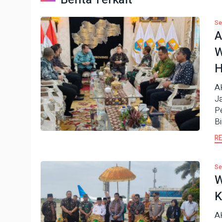
Se
A
W
H
A
J
P
B
R
Se
W
K
A