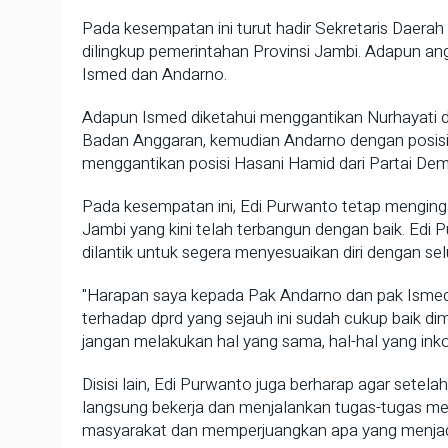
Pada kesempatan ini turut hadir Sekretaris Daerah
dilingkup pemerintahan Provinsi Jambi. Adapun a
Ismed dan Andarno.
Adapun Ismed diketahui menggantikan Nurhayati da
Badan Anggaran, kemudian Andarno dengan posis
menggantikan posisi Hasani Hamid dari Partai Dem
Pada kesempatan ini, Edi Purwanto tetap mengin
Jambi yang kini telah terbangun dengan baik. Ed
dilantik untuk segera menyesuaikan diri dengan s
"Harapan saya kepada Pak Andarno dan pak Ismed
terhadap dprd yang sejauh ini sudah cukup baik dim
jangan melakukan hal yang sama, hal-hal yang inko
Disisi lain, Edi Purwanto juga berharap agar setel
langsung bekerja dan menjalankan tugas-tugas me
masyarakat dan memperjuangkan apa yang menjadi