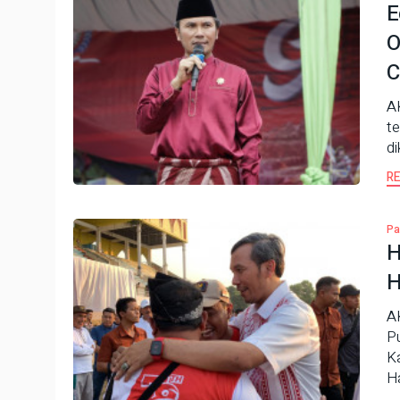
E
O
C
A
te
di
R
Pa
H
H
A
Pu
K
Ha