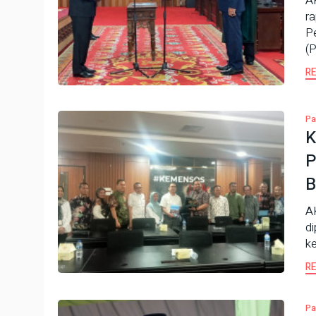
A
r
P
(
R
Pa
K
P
B
A
di
ke
R
Pa