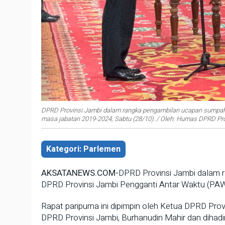
DPRD Provinsi Jambi dalam rangka pengambilan ucapan sumpah 
masa jabatan 2019-2024, Sabtu (28/10). / Oleh: Humas DPRD Pr
Kategori: Parlemen
AKSATANEWS.COM-
DPRD Provinsi Jambi dalam 
DPRD Provinsi Jambi Pengganti Antar Waktu (PAW
Rapat paripurna ini dipimpin oleh Ketua DPRD Prov
DPRD Provinsi Jambi, Burhanudin Mahir dan dihadi