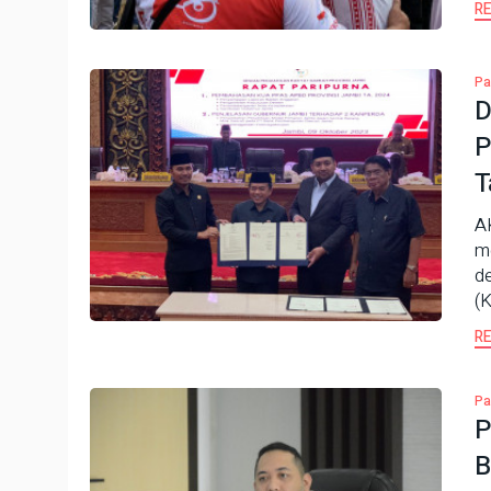
R
Pa
D
P
T
A
m
d
(K
R
Pa
P
B