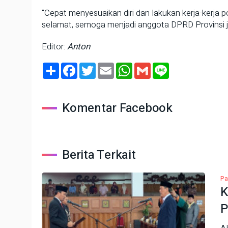
"Cepat menyesuaikan diri dan lakukan kerja-kerja 
selamat, semoga menjadi anggota DPRD Provinsi ja
Editor:
Anton
Share
Facebook
Twitter
Email
WhatsApp
Gmail
Line
Komentar Facebook
Berita Terkait
Pa
K
P