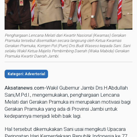
Penghargaan Lencana Melati dari Kwartir Nasional (Kwarnas) Gerakan
Pramuka tersebut disematkan secara langsung oleh Ketua Kwarnas
Gerakan Pramuka, Komjen Pol (Purn) Drs.Budi Waseso kepada Sani. Sani
selaku Wakil Ketua Majelis Pembimbing Daerah (Waka Mabida) Gerakan
Pramuka Kwartir Daerah Jambi.
Kategori: Advertorial
Aksatanews.com-
Wakil Gubernur Jambi Drs.H.Abdullah
Sani,M.Pd.I., mengemukakan, penghargaan Lencana
Melati dari Gerakan Pramuka ini merupakan motivasi bagi
Gerakan Pramuka yang ada di Provinsi Jambi untuk
kedepannya menjadi lebih baik lagi.
Hal tersebut dikemukakan Sani usai mengikuti Upacara
Peringatan Hari Kemerdekaan Republik Indonesia ke 77