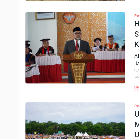
Pe
H
S
K
A
J
U
P
R
Pe
U
M
U