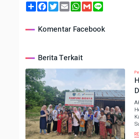
Share
Facebook
Twitter
Email
WhatsApp
Gmail
Line
Komentar Facebook
Berita Terkait
Pe
H
D
A
He
K
S
R