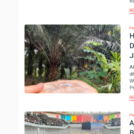
B
R
Pe
H
D
J
A
d
W
P
R
Pe
A
B