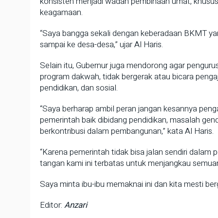
konsisten menjadi wadah pembinaan umat, khususn
keagamaan.
“Saya bangga sekali dengan keberadaan BKMT yan
sampai ke desa-desa,” ujar Al Haris.
Selain itu, Gubernur juga mendorong agar penguru
program dakwah, tidak bergerak atau bicara pengaji
pendidikan, dan sosial.
“Saya berharap ambil peran jangan kesannya peng
pemerintah baik dibidang pendidikan, masalah gende
berkontribusi dalam pembangunan,” kata Al Haris.
“Karena pemerintah tidak bisa jalan sendiri dalam 
tangan kami ini terbatas untuk menjangkau semua
Saya minta ibu-ibu memaknai ini dan kita mesti ber
Editor:
Anzari