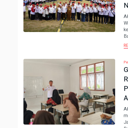
N
A
Wa
k
B
R
Pe
G
R
P
A
A
m
Ja