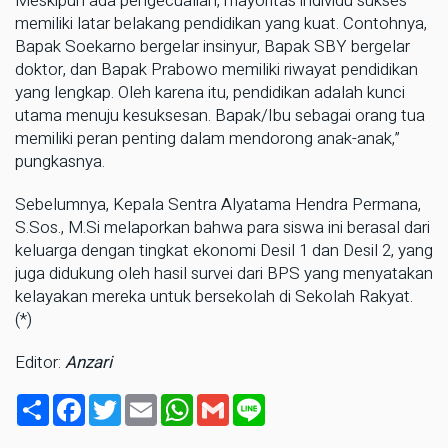
Meskipun ada pengecualian, mayoritas individu sukses
memiliki latar belakang pendidikan yang kuat. Contohnya,
Bapak Soekarno bergelar insinyur, Bapak SBY bergelar
doktor, dan Bapak Prabowo memiliki riwayat pendidikan
yang lengkap. Oleh karena itu, pendidikan adalah kunci
utama menuju kesuksesan. Bapak/Ibu sebagai orang tua
memiliki peran penting dalam mendorong anak-anak,”
pungkasnya.
Sebelumnya, Kepala Sentra Alyatama Hendra Permana,
S.Sos., M.Si melaporkan bahwa para siswa ini berasal dari
keluarga dengan tingkat ekonomi Desil 1 dan Desil 2, yang
juga didukung oleh hasil survei dari BPS yang menyatakan
kelayakan mereka untuk bersekolah di Sekolah Rakyat.
(*)
Editor:
Anzari
Share
Facebook
Twitter
Email
WhatsApp
Gmail
Line