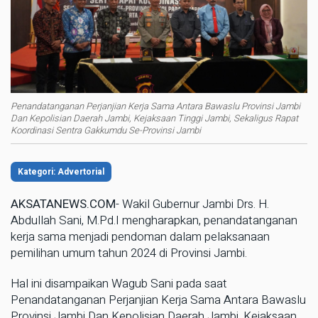
Penandatanganan Perjanjian Kerja Sama Antara Bawaslu Provinsi Jambi
Dan Kepolisian Daerah Jambi, Kejaksaan Tinggi Jambi, Sekaligus Rapat
Koordinasi Sentra Gakkumdu Se-Provinsi Jambi
Kategori: Advertorial
AKSATANEWS.COM
- Wakil Gubernur Jambi Drs. H.
Abdullah Sani, M.Pd.I mengharapkan, penandatanganan
kerja sama menjadi pendoman dalam pelaksanaan
pemilihan umum tahun 2024 di Provinsi Jambi.
Hal ini disampaikan Wagub Sani pada saat
Penandatanganan Perjanjian Kerja Sama Antara Bawaslu
Provinsi Jambi Dan Kepolisian Daerah Jambi, Kejaksaan